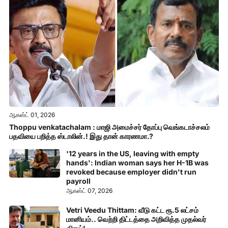
ஆகஸ்ட் 01, 2026
Thoppu venkatachalam : மாஜி அமைச்சர் தோப்பு வெங்கடாச்சலம்
பதவியை பறித்த ஸ்டாலின்.! இது தான் காரணமா.?
'12 years in the US, leaving with empty
hands': Indian woman says her H-1B was
revoked because employer didn't run
payroll
ஆகஸ்ட் 07, 2026
Vetri Veedu Thittam: வீடு கட்ட ரூ.5 லட்சம்
மானியம்.. வெற்றி திட்டத்தை அறிவித்த முதல்வர்