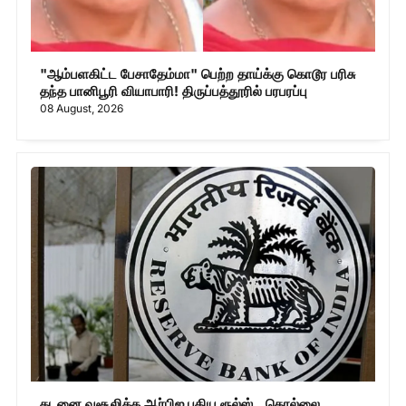
"ஆம்பளகிட்ட பேசாதேம்மா" பெற்ற தாய்க்கு கொடூர பரிசு
தந்த பானிபூரி வியாபாரி! திருப்பத்தூரில் பரபரப்பு
08 August, 2026
கடனை வசூலிக்க ஆர்பிஐ புதிய ரூல்ஸ்.. தொல்லை