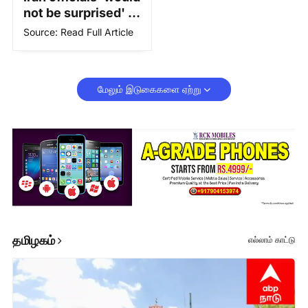
housing and ec…
…
not be surprised' if
Supreme Leader
Source: Read Full Article
Mojtaba Khamenei
dies soon: Report
மேலும் இடுகைகளை ஏற்று
தமிழகம்
எல்லாம் காட்டு