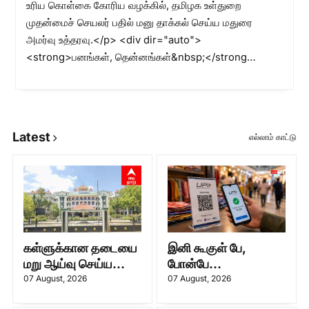
உரிய கொள்கை கோரிய வழக்கில், தமிழக உள்துறை
முதன்மைச் செயலர் பதில் மனு தாக்கல் செய்ய மதுரை
அமர்வு உத்தரவு.</p> <div dir="auto">
<strong>பனங்கள், தென்னங்கள்&nbsp;</strong…
Latest
எல்லாம் காட்டு
கள்ளுக்கான தடையை
இனி கூகுள் பே,
மறு ஆய்வு செய்ய
போன்பே
கோரி மனு.. உள்துறை
செய்பவர்களுக்கு
07 August, 2026
07 August, 2026
முதன்மைச் செயலர்
பேரதிர்ச்சியா? மத்திய