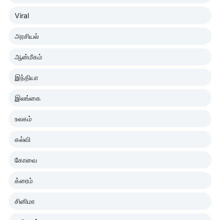
Viral
அரசியல்
ஆன்மீகம்
இந்தியா
இலங்கை
உலகம்
கல்வி
கோவை
க்ரைம்
சினிமா