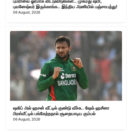
பும்ராவை ஓரமாக விட்டுவிடுங்கள்.. முகமது ஷமி,
புவனேஷ்வர் இருக்காங்க.. இந்திய அணியில் பஞ்சாயத்து!
06 August, 2026
ஷகிப் அல் ஹசன் வீட்டில் குண்டு வீச்சு.. ஷேக் ஹசீனா
பிரஸ்மீட்டில் பங்கேற்றதால் சூறையாடிய கும்பல்
06 August, 2026