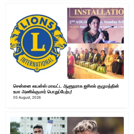
சென்னை லயன்ஸ் மாவட்ட ஆளுநராக ஐசிஎல் குழுமத்தின்
உமா அணில்குமார் பொறுப்பேற்பு!
05 August, 2026