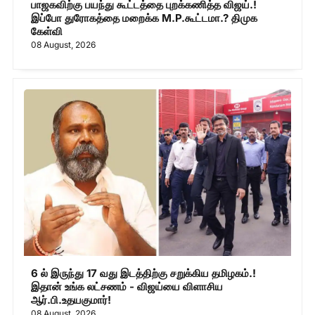
பாஜகவிற்கு பயந்து கூட்டத்தை புறக்கணித்த விஜய்.!
இப்போ துரோகத்தை மறைக்க M.P.கூட்டமா.? திமுக
கேள்வி
08 August, 2026
6 ல் இருந்து 17 வது இடத்திற்கு சறுக்கிய தமிழகம்.!
இதான் உங்க லட்சணம் - விஜய்யை விளாசிய
ஆர்.பி.உதயகுமார்!
08 August, 2026