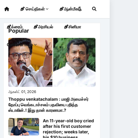
செய்திகள்
ஆன்மீகம்
க்ரைம்
அரசியல்
சினிமா
Popular
General Info
ஆகஸ்ட் 01, 2026
Thoppu venkatachalam : மாஜி அமைச்சர்
தோப்பு வெங்கடாச்சலம் பதவியை பறித்த
ஸ்டாலின்.! இது தான் காரணமா.?
An 11-year-old boy cried
after his first customer
rejection; weeks later,
his $10 business...