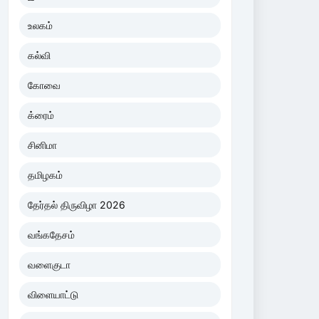
உலகம்
கல்வி
கோவை
க்ரைம்
சினிமா
தமிழகம்
தேர்தல் திருவிழா 2026
வங்கதேசம்
வளைகுடா
விளையாட்டு