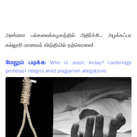
அண்ணா பல்கலைக்கழகத்தில் அதிர்ச்சி.. அழக்கப்பா
கல்லூரி மாணவர் விடுதியில் தற்கொலை!
மேலும் படிக்க:
Who is Jason Arday? Cambridge
professor resigns amid plagiarism allegations