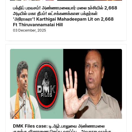
பக்திப் பரவசம்! அண்ணாமலையார் மலை உச்சியில் 2,668
அடியில் மகா தீபம்! லட்சக்கணக்கான பக்தர்கள்
'அரோகரா'! Karthigai Mahadeepam Lit on 2,668
Ft Thiruvannamalai Hill
03 December, 2025
DMK Files case: டி.ஆர்.பாலுவை அண்ணாமலை
குறுக்கு விசாரணை செய்ய வாய்ப்பு.. அவதூறு வழக்கு