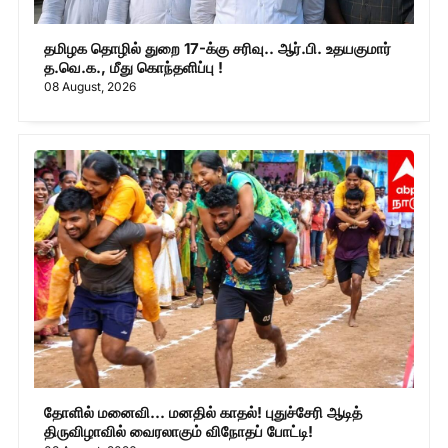
தமிழக தொழில் துறை 17-க்கு சரிவு.. ஆர்.பி. உதயகுமார்
த.வெ.க., மீது கொந்தளிப்பு !
08 August, 2026
தோளில் மனைவி... மனதில் காதல்! புதுச்சேரி ஆடித்
திருவிழாவில் வைரலாகும் விநோதப் போட்டி!