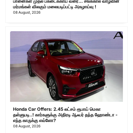
பானைகள் முதல் பகடைக்காய் வரை... சங்ககால வாழ்வின்
மர்மங்கள் விலகும் மலையடிப்பட்டி அகழாய்வு !
08 August, 2026
Honda Car Offers: 2.45 லட்சம் ரூபாய் மெகா
தள்ளுபடி..! கார்களுக்கு அதிரடி ஆஃபர் தந்த ஹோண்டா -
எந்த காருக்கு எவ்ளோ?
08 August, 2026