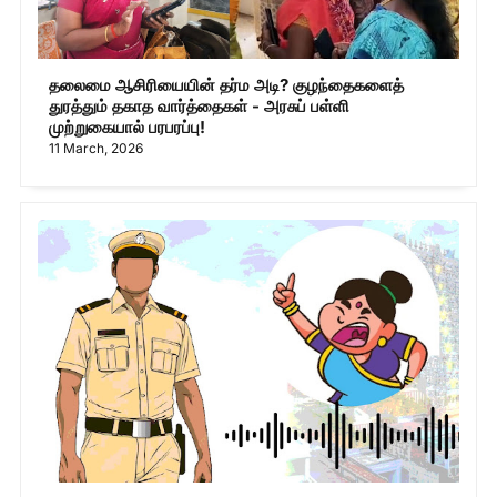
தலைமை ஆசிரியையின் தர்ம அடி? குழந்தைகளைத்
துரத்தும் தகாத வார்த்தைகள் - அரசுப் பள்ளி
முற்றுகையால் பரபரப்பு!
11 March, 2026