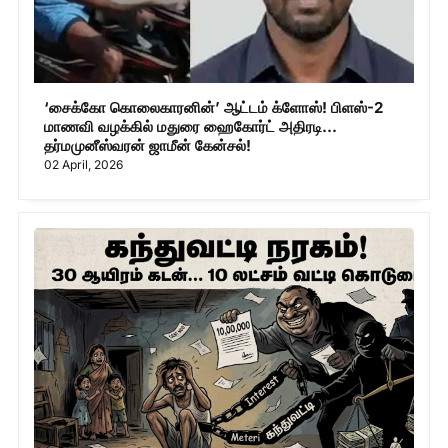
‘சைக்கோ கொலைகாரனின்’ ஆட்டம் க்ளோஸ்! பிளஸ்-2
மாணவி வழக்கில் மதுரை ஹைகோர்ட் அதிரடி...
தர்மமுனீஸ்வரன் ஜாமீன் கேன்சல்!
02 April, 2026