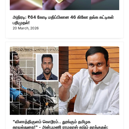
அதிரடி: ₹64 கோடி மதிப்பிலான 46 கிலோ தங்க கட்டிகள்
பறிமுதல்!
20 March, 2026
"விளாத்திகுளம் கொடூரம்.. தூங்கும் தமிழக
காவல்துறை!" - அன்புமணி ராமதாஸ் கடும் தாக்குதல்: