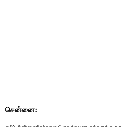
சென்னை:
தமிழ் சினிமா ரசிகர்களை பொறுத்தவரை தங்களுக்கு ஒரு