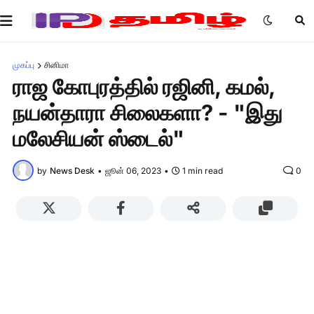
முகப்பு
சினிமா
ராஜ கோபுரத்தில் ரஜினி, கமல்,
நயன்தாரா சிலைகளா? - "இது
மலேசியன் ஸ்டைல்"
by
News Desk
•
ஜூன் 06, 2023
•
1 min read
0