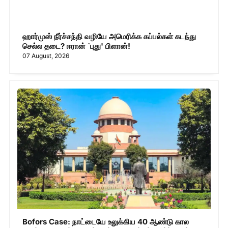
ஹார்முஸ் நீர்ச்சந்தி வழியே அமெரிக்க கப்பல்கள் கடந்து
செல்ல தடை? ஈரான் `புது' பிளான்!
07 August, 2026
Bofors Case: நாட்டையே உலுக்கிய 40 ஆண்டு கால