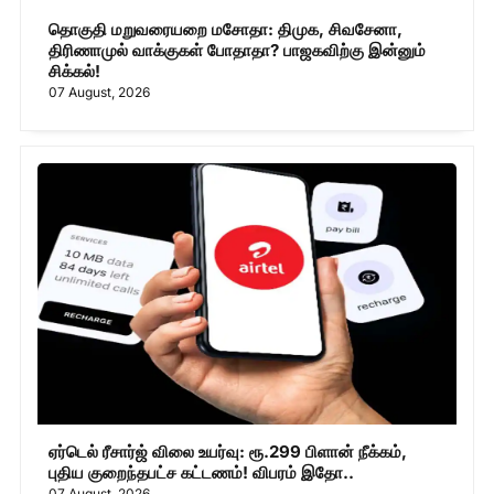
தொகுதி மறுவரையறை மசோதா: திமுக, சிவசேனா,
திரிணாமுல் வாக்குகள் போதாதா? பாஜகவிற்கு இன்னும்
சிக்கல்!
07 August, 2026
ஏர்டெல் ரீசார்ஜ் விலை உயர்வு: ரூ.299 பிளான் நீக்கம்,
புதிய குறைந்தபட்ச கட்டணம்! விபரம் இதோ..
07 August, 2026