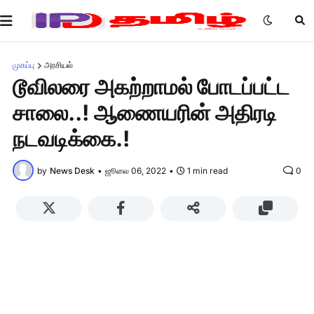
முகப்பு
அரசியல்
டூவிலரை அகற்றாமல் போடப்பட்ட
சாலை..! ஆணையரின் அதிரடி
நடவடிக்கை.!
by
News Desk
•
ஜூலை 06, 2022
•
1 min read
0