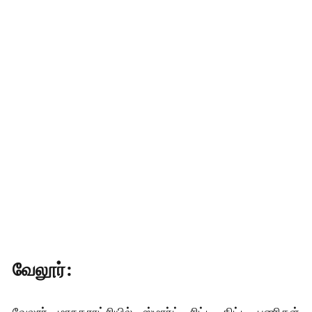
வேலூர்:
வேலூர் மாநகராட்சியில் ஸ்மார்ட் சிட்டி திட்ட பணிகள்