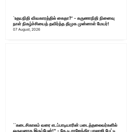
`உதயநிதி விவகாரத்தில் கைதா?' - கருணாநிதி நினைவு
நாள் நிகழ்ச்சியைத் தவிர்த்த திமுக முன்னாள் மேயர்!
07 August, 2026
``கடைசிகாலம் வரை எடப்பாடியாரின் படைத்தலைவர்களில்
ஒருவனாக இருப்பேன்!" - கே.டி.ராஜேந்திர பாலாஜி பேட்டி