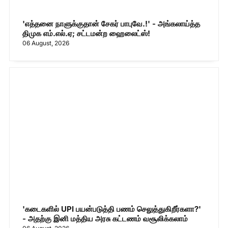
'எத்தனை நாளுக்குதான் சேகர் பாபுவே.!' - அங்கலாய்த்த
திமுக எம்.எல்.ஏ; சட்டமன்ற ஹைலைட்ஸ்!
06 August, 2026
'கடைகளில் UPI பயன்படுத்தி பணம் செலுத்துகிறீர்களா?'
- அதற்கு இனி மத்திய அரசு கட்டணம் வசூலிக்கலாம்