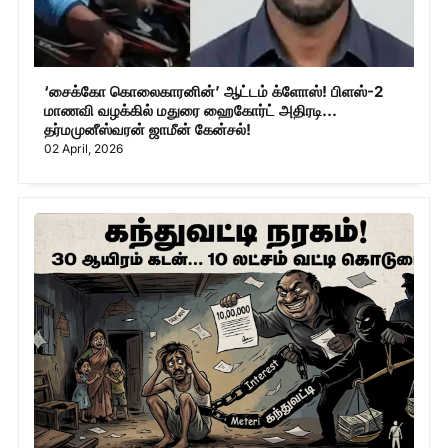
‘சைக்கோ கொலைகாரனின்’ ஆட்டம் க்ளோஸ்! பிளஸ்-2
மாணவி வழக்கில் மதுரை ஹைகோர்ட் அதிரடி...
தர்மமுனீஸ்வரன் ஜாமீன் கேன்சல்!
02 April, 2026