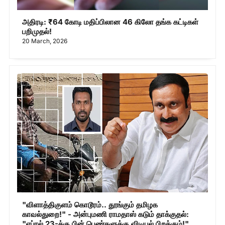
அதிரடி: ₹64 கோடி மதிப்பிலான 46 கிலோ தங்க கட்டிகள்
பறிமுதல்!
20 March, 2026
"விளாத்திகுளம் கொடூரம்.. தூங்கும் தமிழக
காவல்துறை!" - அன்புமணி ராமதாஸ் கடும் தாக்குதல்:
"ஏப்ரல் 23-க்கு பின் பெண்களுக்கு விடியல் பிறக்கும்!"