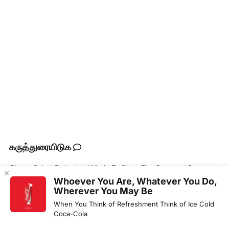
கருத்துரையிடுக
Please Select Embedded Mode To Show The Comment System.
*
Whoever You Are, Whatever You Do,
Wherever You May Be
புதியது
பழையவை
When You Think of Refreshment Think of Ice Cold
Popular
Coca-Cola