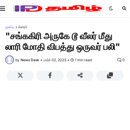
முகப்பு
க்ரைம்
"சங்ககிரி அருகே டூ வீலர் மீது
லாரி மோதி விபத்து ஒருவர் பலி"
by
News Desk
•
மார்ச் 02, 2023
•
1 min read
0