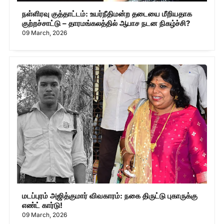
நள்ளிரவு குத்தாட்டம்: உயர்நீதிமன்ற தடையை மீறியதாக
குற்றச்சாட்டு – தாரமங்கலத்தில் ஆபாச நடன நிகழ்ச்சி?
09 March, 2026
மடப்புரம் அஜித்குமார் விவகாரம்: நகை திருட்டு புகாருக்கு
எண்ட் கார்டு!
09 March, 2026