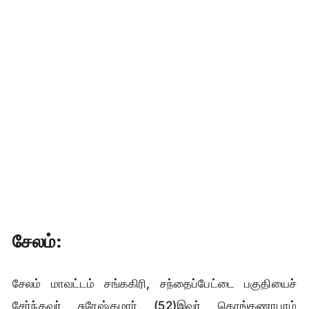
சேலம்:
சேலம் மாவட்டம் சங்ககிரி, சந்தைப்பேட்டை பகுதியைச்
சேர்ந்தவர் சுரேஷ்குமார் (52)இவர் கொங்கணாபுரம்