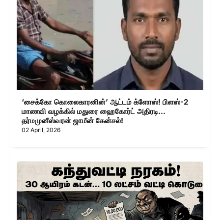
‘சைக்கோ கொலைகாரனின்’ ஆட்டம் க்ளோஸ்! பிளஸ்-2
மாணவி வழக்கில் மதுரை ஹைகோர்ட் அதிரடி...
தர்மமுனீஸ்வரன் ஜாமீன் கேன்சல்!
02 April, 2026